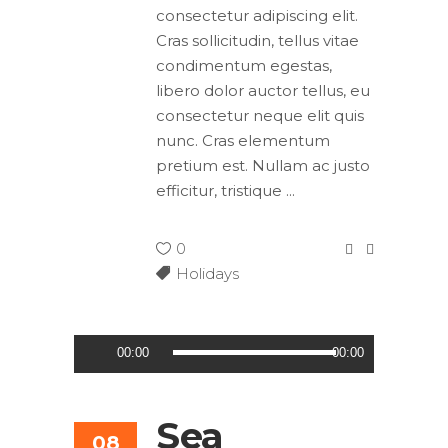
consectetur adipiscing elit.
Cras sollicitudin, tellus vitae
condimentum egestas,
libero dolor auctor tellus, eu
consectetur neque elit quis
nunc. Cras elementum
pretium est. Nullam ac justo
efficitur, tristique
0
Holidays
Audio
00:00
00:00
Player
Sea
08