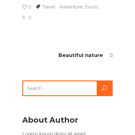
0
Travel
Adventure
,
Exotic
Beautiful nature
Search
for:
About Author
Lorem ipsum dolor sit amet,